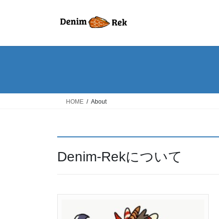
コ
ナ
ン
ビ
テ
ゲ
ン
ー
ツ
シ
へ
ョ
ス
ン
キ
に
ッ
移
HOME
About
プ
動
Denim-Rekについて